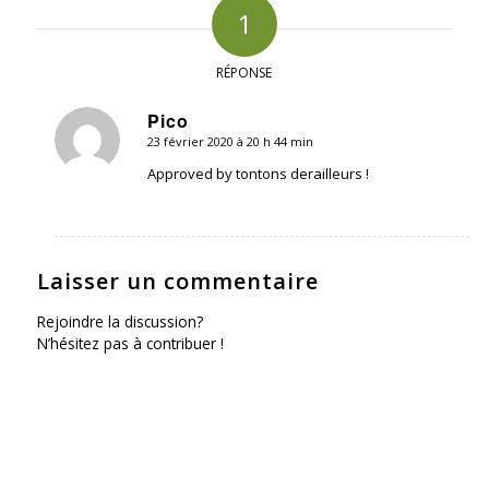
1
RÉPONSE
Pico
23 février 2020 à 20 h 44 min
dit
:
Approved by tontons derailleurs !
Laisser un commentaire
Rejoindre la discussion?
N’hésitez pas à contribuer !