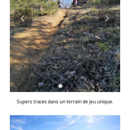
Suivant
1
2
3
4
5
Supers traces dans un terrain de jeu unique.