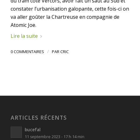
du tram côté Vercors, avoir fait un saut au Sud et
constater l’urbanisation galopante, cette fois-ci on
va aller goûter la Chartreuse en compagnie de
Atomic Joe.
Lire la suite
/
0 COMMENTAIRES
PAR
CRIC
ARTICLES RÉCENTS
bucefal
11 septembre 2023 - 17 h 14 min