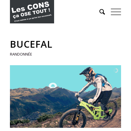
BUCEFAL
RANDONNÉE
e
c
f
u
a
B
l