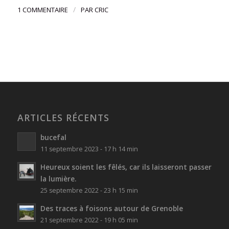
/
1 COMMENTAIRE
PAR
CRIC
ARTICLES RÉCENTS
bucefal
11 septembre 2023 - 17 h 14 min
Heureux soient les fêlés, car ils laisseront passer
la lumière.
25 septembre 2022 - 23 h 15 min
Des traces à foisons autour de Grenoble
21 septembre 2022 - 19 h 05 min