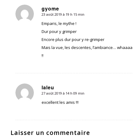
gyome
23 août 2019 à 19 h 15 min
dit
:
Emparis, le mythe !
Dur pour y grimper
Encore plus dur pour y re-grimper
Mais la vue, les descentes, l’ambiance… whaaaa
!!
laleu
27 août 2019 à 14 h 09 min
dit
:
excellent les amis !!!
Laisser un commentaire