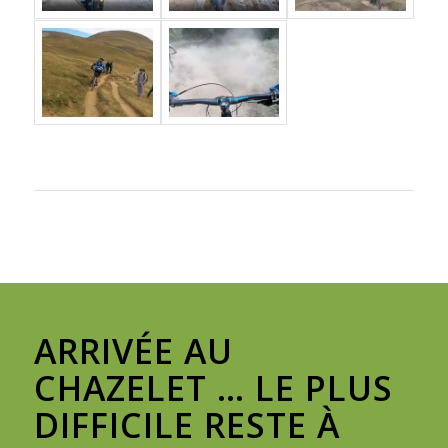
ARRIVÉE AU
CHAZELET … LE PLUS
DIFFICILE RESTE À