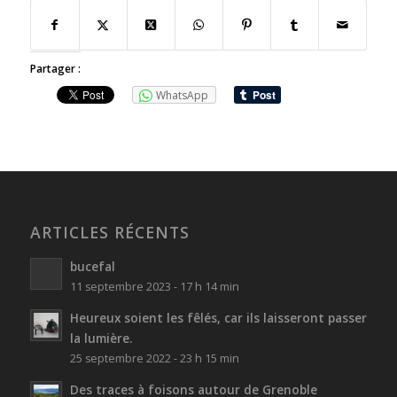
Partager :
WhatsApp
ARTICLES RÉCENTS
bucefal
11 septembre 2023 - 17 h 14 min
Heureux soient les fêlés, car ils laisseront passer
la lumière.
25 septembre 2022 - 23 h 15 min
Des traces à foisons autour de Grenoble