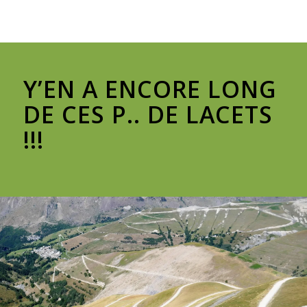
Y’EN A ENCORE LONG
DE CES P.. DE LACETS
!!!