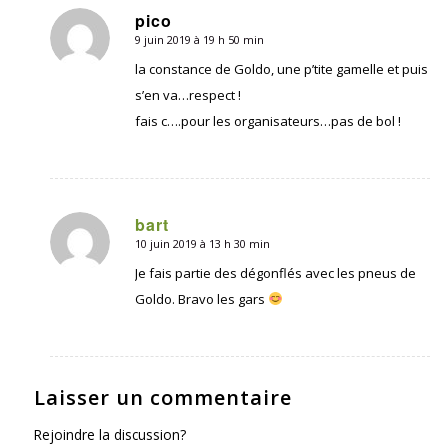
pico
9 juin 2019 à 19 h 50 min
dit
:
la constance de Goldo, une p’tite gamelle et puis
s’en va…respect !
fais c….pour les organisateurs…pas de bol !
bart
10 juin 2019 à 13 h 30 min
dit
:
Je fais partie des dégonflés avec les pneus de
Goldo. Bravo les gars
Laisser un commentaire
Rejoindre la discussion?