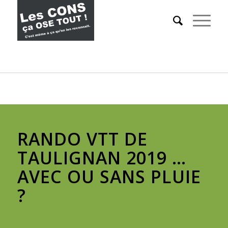
RANDO VTT DE
TAULIGNAN 2019 …
AVEC OU SANS PLUIE
?