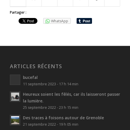
Partager :
WhatsApp
ARTICLES RÉCENTS
bucefal
11 septembre 2023 - 17 h 14 min
Heureux soient les fêlés, car ils laisseront passer
la lumière.
25 septembre 2022 - 23 h 15 min
Des traces à foisons autour de Grenoble
21 septembre 2022 - 19 h 05 min