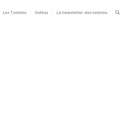
Les Tontons
Vidéos
La newsletter des tontons