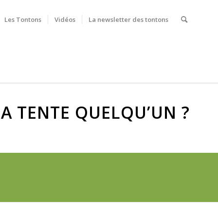
Les Tontons
Vidéos
La newsletter des tontons
ÇA TENTE QUELQU’UN ?