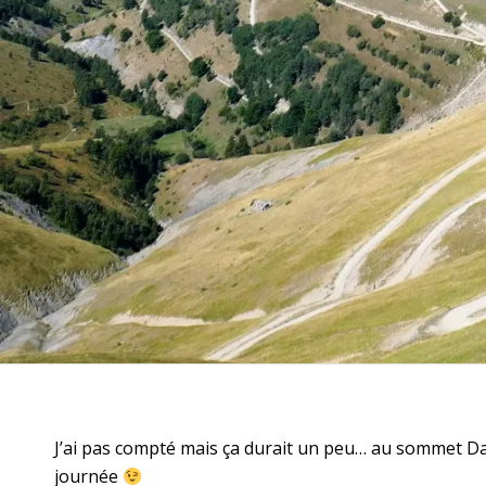
J’ai pas compté mais ça durait un peu… au sommet David
journée